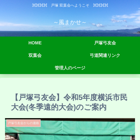
⌘⌘⌘⌘ 戸塚 双葉会へようこそ ⌘⌘⌘⌘
～風まかせ～
HOME
戸塚弓友会
双葉会
弓道関連リンク
管理人のページ
【戸塚弓友会】令和5年度横浜市民
大会(冬季遠的大会)のご案内
戸塚弓友会からの連絡