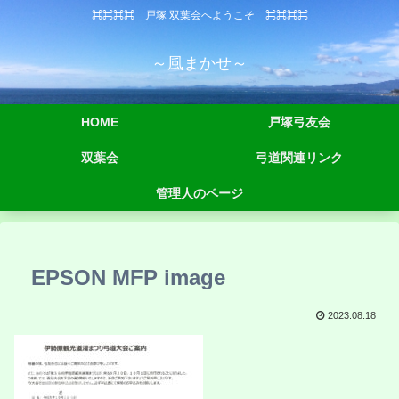
⌘⌘⌘⌘ 戸塚 双葉会へようこそ ⌘⌘⌘⌘
～風まかせ～
HOME
戸塚弓友会
双葉会
弓道関連リンク
管理人のページ
EPSON MFP image
2023.08.18