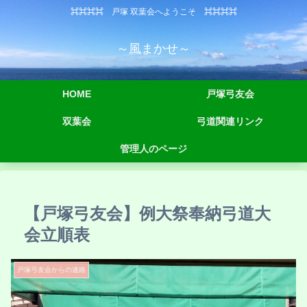
⌘⌘⌘⌘ 戸塚 双葉会へようこそ ⌘⌘⌘⌘
～風まかせ～
HOME
戸塚弓友会
双葉会
弓道関連リンク
管理人のページ
【戸塚弓友会】例大祭奉納弓道大
会立順表
戸塚弓友会からの連絡