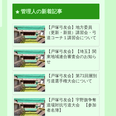
管理人の新着記事
【戸塚弓友会】地方委員
（更新・新規）講習会・弓
道コーチ１講習会について
【戸塚弓友会】【埼玉】関
東地域連合審査会のお知ら
せ
【戸塚弓友会】第71回層別
弓道選手権大会について
【戸塚弓友会】宇野旗争奪
道場対抗弓道大会 【参加
者名簿】