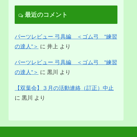
最近のコメント
パーツレビュー 弓具編 ＜ゴム弓 ”練習
の達人”＞
に
井上
より
パーツレビュー 弓具編 ＜ゴム弓 ”練習
の達人”＞
に
黒川
より
【双葉会】３月の活動連絡（訂正）中止
に
黒川
より