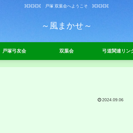
⌘⌘⌘⌘ 戸塚 双葉会へようこそ ⌘⌘⌘⌘
～風まかせ～
戸塚弓友会
双葉会
弓道関連リン
2024.09.06