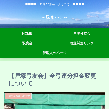
⌘⌘⌘⌘ 戸塚 双葉会へようこそ ⌘⌘⌘⌘
～風まかせ～
HOME
戸塚弓友会
双葉会
弓道関連リンク
管理人のページ
【戸塚弓友会】全弓連分担金変更
について
戸塚弓友会からの連絡