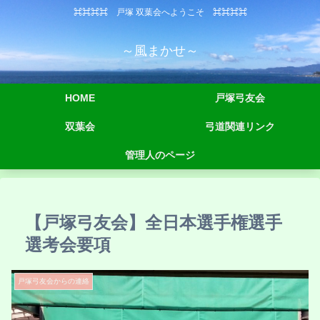
⌘⌘⌘⌘ 戸塚 双葉会へようこそ ⌘⌘⌘⌘
～風まかせ～
HOME
戸塚弓友会
双葉会
弓道関連リンク
管理人のページ
【戸塚弓友会】全日本選手権選手
選考会要項
戸塚弓友会からの連絡