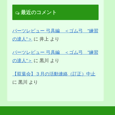
最近のコメント
パーツレビュー 弓具編 ＜ゴム弓 ”練習
の達人”＞
に
井上
より
パーツレビュー 弓具編 ＜ゴム弓 ”練習
の達人”＞
に
黒川
より
【双葉会】３月の活動連絡（訂正）中止
に
黒川
より