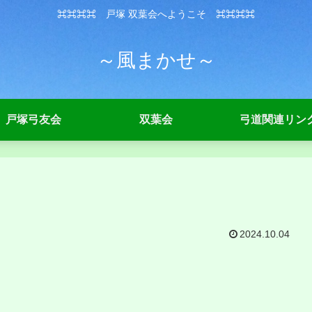
⌘⌘⌘⌘ 戸塚 双葉会へようこそ ⌘⌘⌘⌘
～風まかせ～
戸塚弓友会
双葉会
弓道関連リン
2024.10.04