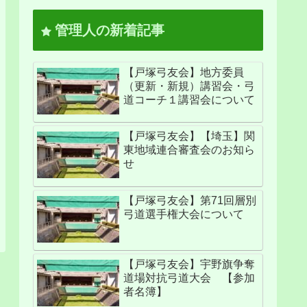
管理人の新着記事
【戸塚弓友会】地方委員
（更新・新規）講習会・弓
道コーチ１講習会について
【戸塚弓友会】【埼玉】関
東地域連合審査会のお知ら
せ
【戸塚弓友会】第71回層別
弓道選手権大会について
【戸塚弓友会】宇野旗争奪
道場対抗弓道大会 【参加
者名簿】