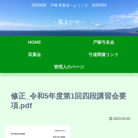
⌘⌘⌘⌘ 戸塚 双葉会へようこそ ⌘⌘⌘⌘
～風まかせ～
HOME
戸塚弓友会
双葉会
弓道関連リンク
管理人のページ
修正_令和5年度第1回四段講習会要
項.pdf
2023.04.03