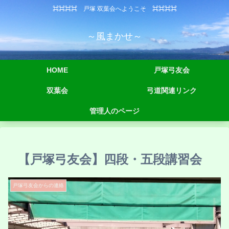
⌘⌘⌘⌘ 戸塚 双葉会へようこそ ⌘⌘⌘⌘
～風まかせ～
HOME
戸塚弓友会
双葉会
弓道関連リンク
管理人のページ
【戸塚弓友会】四段・五段講習会
戸塚弓友会からの連絡