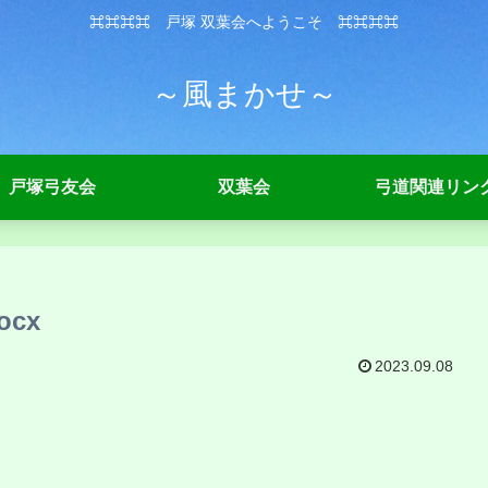
⌘⌘⌘⌘ 戸塚 双葉会へようこそ ⌘⌘⌘⌘
～風まかせ～
戸塚弓友会
双葉会
弓道関連リン
ocx
2023.09.08