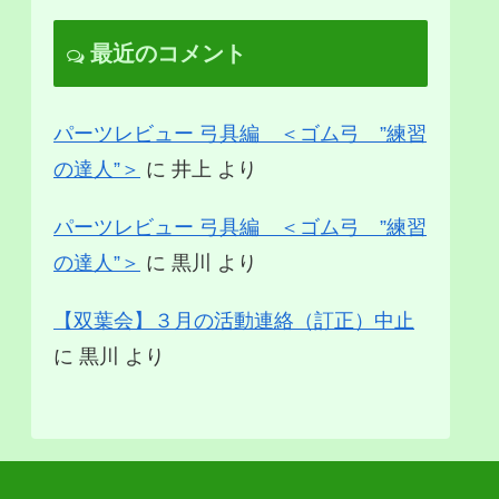
最近のコメント
パーツレビュー 弓具編 ＜ゴム弓 ”練習
の達人”＞
に
井上
より
パーツレビュー 弓具編 ＜ゴム弓 ”練習
の達人”＞
に
黒川
より
【双葉会】３月の活動連絡（訂正）中止
に
黒川
より