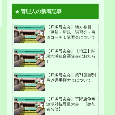
管理人の新着記事
【戸塚弓友会】地方委員
（更新・新規）講習会・弓
道コーチ１講習会について
【戸塚弓友会】【埼玉】関
東地域連合審査会のお知ら
せ
【戸塚弓友会】第71回層別
弓道選手権大会について
【戸塚弓友会】宇野旗争奪
道場対抗弓道大会 【参加
者名簿】