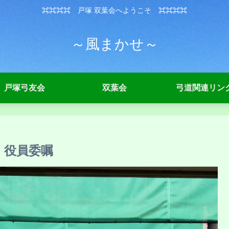
⌘⌘⌘⌘ 戸塚 双葉会へようこそ ⌘⌘⌘⌘
～風まかせ～
戸塚弓友会
双葉会
弓道関連リン
）役員委嘱