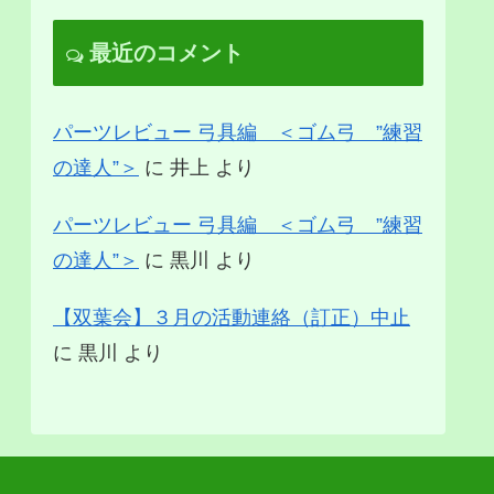
最近のコメント
パーツレビュー 弓具編 ＜ゴム弓 ”練習
の達人”＞
に
井上
より
パーツレビュー 弓具編 ＜ゴム弓 ”練習
の達人”＞
に
黒川
より
【双葉会】３月の活動連絡（訂正）中止
に
黒川
より