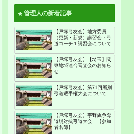
管理人の新着記事
【戸塚弓友会】地方委員
（更新・新規）講習会・弓
道コーチ１講習会について
【戸塚弓友会】【埼玉】関
東地域連合審査会のお知ら
せ
【戸塚弓友会】第71回層別
弓道選手権大会について
【戸塚弓友会】宇野旗争奪
道場対抗弓道大会 【参加
者名簿】