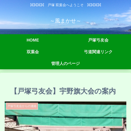
⌘⌘⌘⌘ 戸塚 双葉会へようこそ ⌘⌘⌘⌘
～風まかせ～
HOME
戸塚弓友会
双葉会
弓道関連リンク
管理人のページ
【戸塚弓友会】宇野旗大会の案内
戸塚弓友会からの連絡