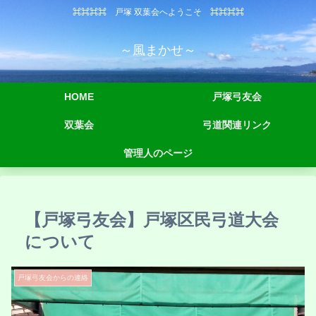
⌘⌘⌘⌘ 戸塚 双葉会へようこそ ⌘⌘⌘⌘
～風まかせ～
HOME
戸塚弓友会
双葉会
弓道関連リンク
管理人のページ
【戸塚弓友会】戸塚区民弓道大会
について
戸塚弓友会からの連絡