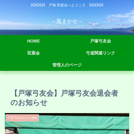
⌘⌘⌘⌘ 戸塚 双葉会へようこそ ⌘⌘⌘⌘
～風まかせ～
HOME
戸塚弓友会
双葉会
弓道関連リンク
管理人のページ
【戸塚弓友会】戸塚弓友会退会者
のお知らせ
戸塚弓友会からの連絡