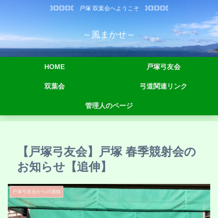
⌘⌘⌘⌘ 戸塚 双葉会へようこそ ⌘⌘⌘⌘
～風まかせ～
HOME
戸塚弓友会
双葉会
弓道関連リンク
管理人のページ
【戸塚弓友会】戸塚 春季競射会の
お知らせ【追伸】
戸塚弓友会からの連絡