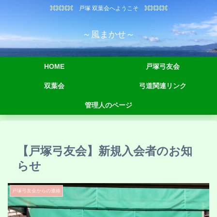
⌘⌘⌘⌘ 戸塚 双葉会へようこそ ⌘⌘⌘⌘
～風まかせ～
HOME
戸塚弓友会
双葉会
弓道関連リンク
管理人のページ
【戸塚弓友会】新規入会者のお知
らせ
戸塚弓友会からの連絡