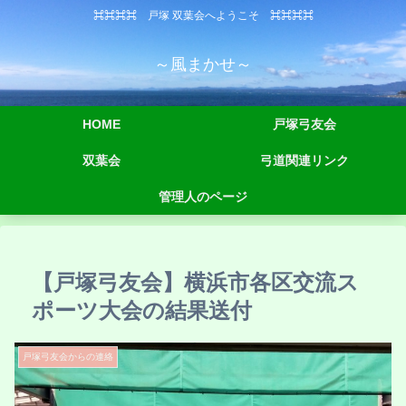
⌘⌘⌘⌘ 戸塚 双葉会へようこそ ⌘⌘⌘⌘
～風まかせ～
HOME
戸塚弓友会
双葉会
弓道関連リンク
管理人のページ
【戸塚弓友会】横浜市各区交流ス
ポーツ大会の結果送付
戸塚弓友会からの連絡