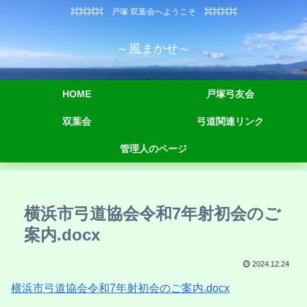
⌘⌘⌘⌘ 戸塚 双葉会へようこそ ⌘⌘⌘⌘
～風まかせ～
HOME
戸塚弓友会
双葉会
弓道関連リンク
管理人のページ
横浜市弓道協会令和7年射初会のご
案内.docx
2024.12.24
横浜市弓道協会令和7年射初会のご案内.docx