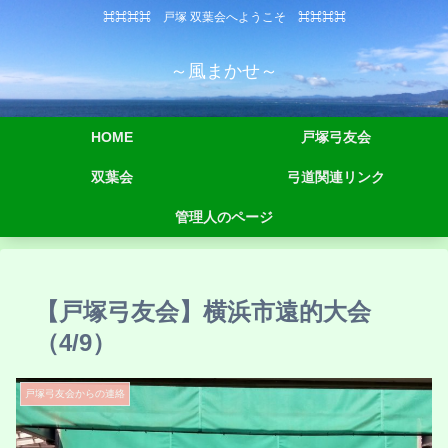
⌘⌘⌘⌘ 戸塚 双葉会へようこそ ⌘⌘⌘⌘
～風まかせ～
HOME
戸塚弓友会
双葉会
弓道関連リンク
管理人のページ
【戸塚弓友会】横浜市遠的大会
（4/9）
戸塚弓友会からの連絡