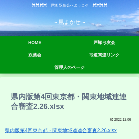
⌘⌘⌘⌘ 戸塚 双葉会へようこそ ⌘⌘⌘⌘
～風まかせ～
HOME
戸塚弓友会
双葉会
弓道関連リンク
管理人のページ
県内版第4回東京都・関東地域連連
合審査2.26.xlsx
2022.12.06
県内版第4回東京都・関東地域連連合審査2.26.xlsx