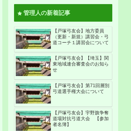
管理人の新着記事
【戸塚弓友会】地方委員
（更新・新規）講習会・弓
道コーチ１講習会について
【戸塚弓友会】【埼玉】関
東地域連合審査会のお知ら
せ
【戸塚弓友会】第71回層別
弓道選手権大会について
【戸塚弓友会】宇野旗争奪
道場対抗弓道大会 【参加
者名簿】