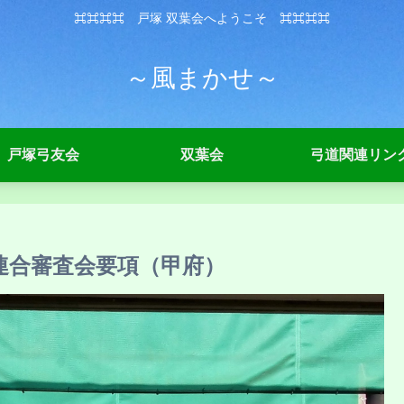
⌘⌘⌘⌘ 戸塚 双葉会へようこそ ⌘⌘⌘⌘
～風まかせ～
戸塚弓友会
双葉会
弓道関連リン
連合審査会要項（甲府）