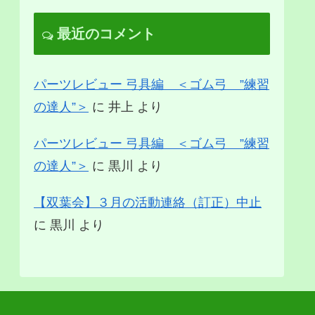
最近のコメント
パーツレビュー 弓具編 ＜ゴム弓 ”練習
の達人”＞
に
井上
より
パーツレビュー 弓具編 ＜ゴム弓 ”練習
の達人”＞
に
黒川
より
【双葉会】３月の活動連絡（訂正）中止
に
黒川
より