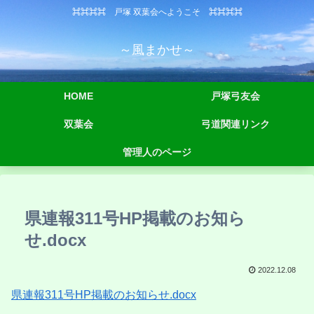
⌘⌘⌘⌘ 戸塚 双葉会へようこそ ⌘⌘⌘⌘
～風まかせ～
HOME
戸塚弓友会
双葉会
弓道関連リンク
管理人のページ
県連報311号HP掲載のお知ら
せ.docx
2022.12.08
県連報311号HP掲載のお知らせ.docx