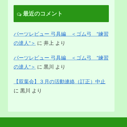
最近のコメント
パーツレビュー 弓具編 ＜ゴム弓 ”練習
の達人”＞
に
井上
より
パーツレビュー 弓具編 ＜ゴム弓 ”練習
の達人”＞
に
黒川
より
【双葉会】３月の活動連絡（訂正）中止
に
黒川
より