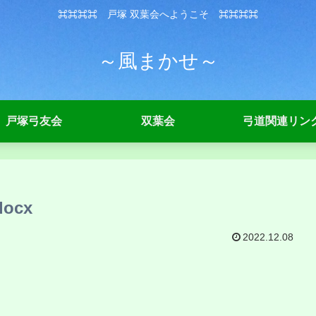
⌘⌘⌘⌘ 戸塚 双葉会へようこそ ⌘⌘⌘⌘
～風まかせ～
戸塚弓友会
双葉会
弓道関連リン
ocx
2022.12.08