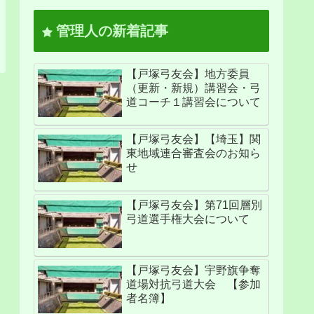
管理人の新着記事
【戸塚弓友会】地方委員
（更新・新規）講習会・弓
道コーチ１講習会について
【戸塚弓友会】【埼玉】関
東地域連合審査会のお知ら
せ
【戸塚弓友会】第71回層別
弓道選手権大会について
【戸塚弓友会】宇野旗争奪
道場対抗弓道大会 【参加
者名簿】