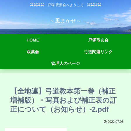
⌘⌘⌘⌘ 戸塚 双葉会へようこそ ⌘⌘⌘⌘
～風まかせ～
HOME
戸塚弓友会
双葉会
弓道関連リンク
管理人のページ
【全地連】弓道教本第一巻（補正
増補版）・写真および補正表の訂
正について（お知らせ）-2.pdf
2022.07.03