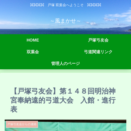
⌘⌘⌘⌘ 戸塚 双葉会へようこそ ⌘⌘⌘⌘
～風まかせ～
HOME
戸塚弓友会
双葉会
弓道関連リンク
管理人のページ
【戸塚弓友会】第１４８回明治神
宮奉納遠的弓道大会 入館・進行
表
戸塚弓友会からの連絡