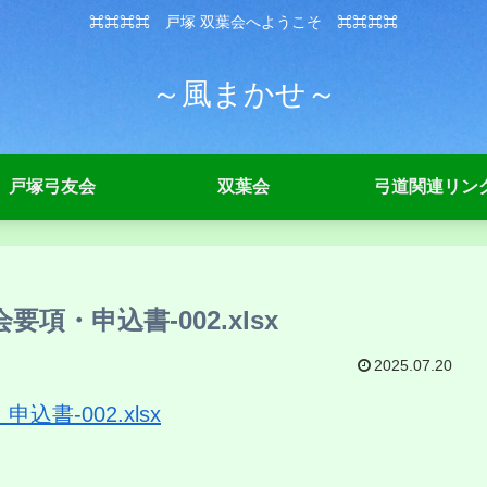
⌘⌘⌘⌘ 戸塚 双葉会へようこそ ⌘⌘⌘⌘
～風まかせ～
戸塚弓友会
双葉会
弓道関連リン
項・申込書-002.xlsx
2025.07.20
書-002.xlsx