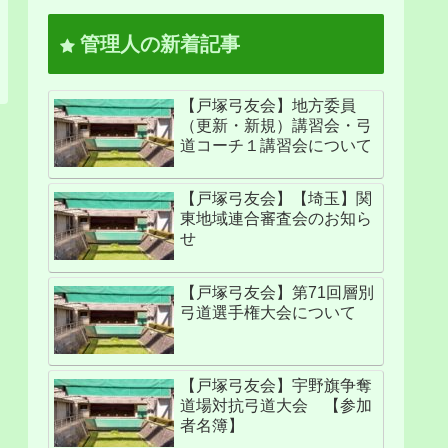
管理人の新着記事
【戸塚弓友会】地方委員
（更新・新規）講習会・弓
道コーチ１講習会について
【戸塚弓友会】【埼玉】関
東地域連合審査会のお知ら
せ
【戸塚弓友会】第71回層別
弓道選手権大会について
【戸塚弓友会】宇野旗争奪
道場対抗弓道大会 【参加
者名簿】