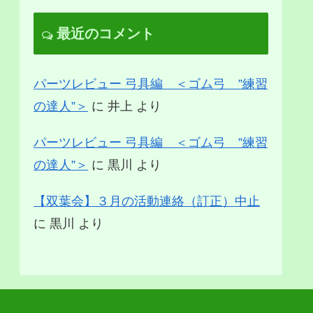
最近のコメント
パーツレビュー 弓具編 ＜ゴム弓 ”練習
の達人”＞
に
井上
より
パーツレビュー 弓具編 ＜ゴム弓 ”練習
の達人”＞
に
黒川
より
【双葉会】３月の活動連絡（訂正）中止
に
黒川
より