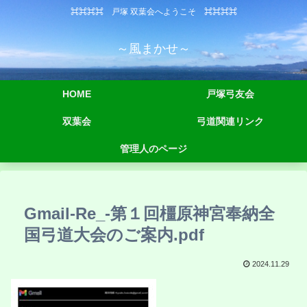
⌘⌘⌘⌘ 戸塚 双葉会へようこそ ⌘⌘⌘⌘
～風まかせ～
HOME
戸塚弓友会
双葉会
弓道関連リンク
管理人のページ
Gmail-Re_-第１回橿原神宮奉納全
国弓道大会のご案内.pdf
2024.11.29