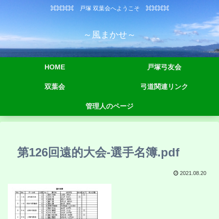
⌘⌘⌘⌘ 戸塚 双葉会へようこそ ⌘⌘⌘⌘
～風まかせ～
HOME
戸塚弓友会
双葉会
弓道関連リンク
管理人のページ
第126回遠的大会-選手名簿.pdf
2021.08.20