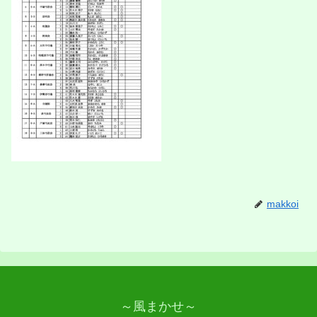
makkoi
～風まかせ～