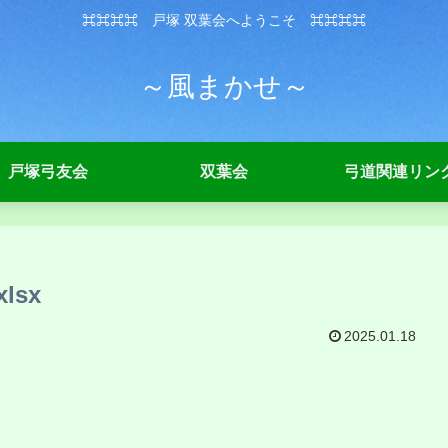
⌘⌘⌘⌘ 戸塚 双葉会へようこそ ⌘⌘⌘⌘
～風まかせ～
戸塚弓友会
双葉会
弓道関連リン
lsx
2025.01.18