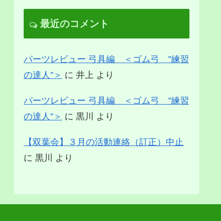
最近のコメント
パーツレビュー 弓具編 ＜ゴム弓 ”練習
の達人”＞
に
井上
より
パーツレビュー 弓具編 ＜ゴム弓 ”練習
の達人”＞
に
黒川
より
【双葉会】３月の活動連絡（訂正）中止
に
黒川
より