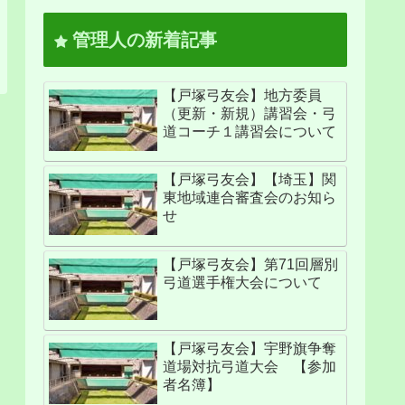
管理人の新着記事
【戸塚弓友会】地方委員
（更新・新規）講習会・弓
道コーチ１講習会について
【戸塚弓友会】【埼玉】関
東地域連合審査会のお知ら
せ
【戸塚弓友会】第71回層別
弓道選手権大会について
【戸塚弓友会】宇野旗争奪
道場対抗弓道大会 【参加
者名簿】