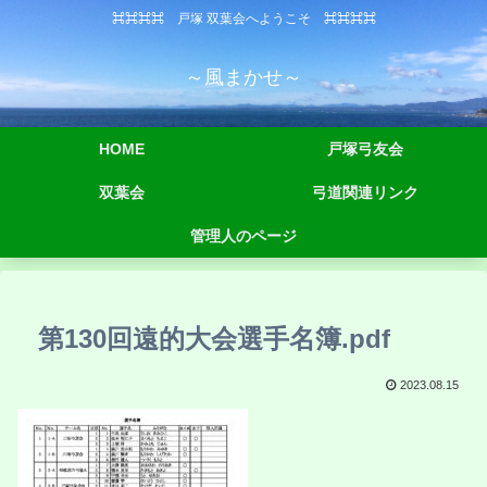
⌘⌘⌘⌘ 戸塚 双葉会へようこそ ⌘⌘⌘⌘
～風まかせ～
HOME
戸塚弓友会
双葉会
弓道関連リンク
管理人のページ
第130回遠的大会選手名簿.pdf
2023.08.15