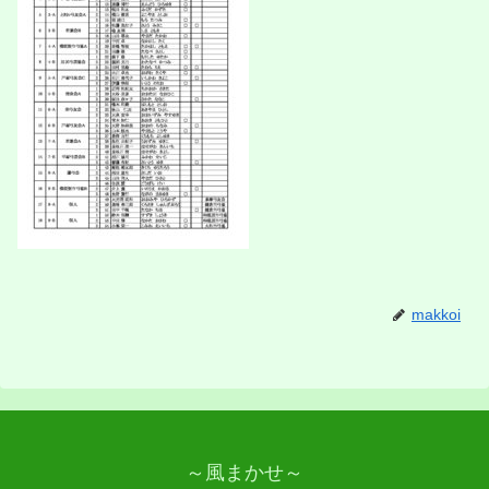
makkoi
～風まかせ～