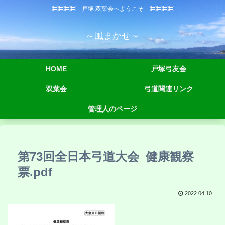
⌘⌘⌘⌘ 戸塚 双葉会へようこそ ⌘⌘⌘⌘
～風まかせ～
HOME
戸塚弓友会
双葉会
弓道関連リンク
管理人のページ
第73回全日本弓道大会_健康観察
票.pdf
2022.04.10