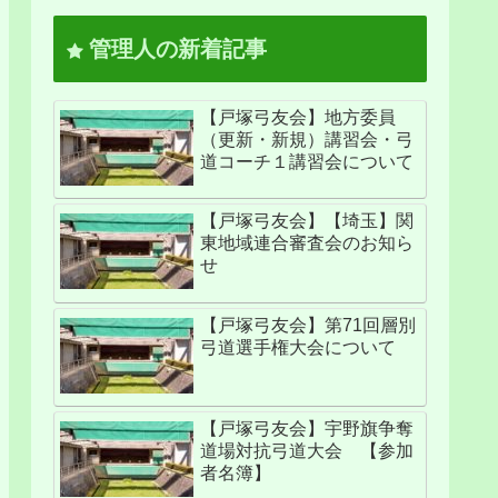
管理人の新着記事
【戸塚弓友会】地方委員
（更新・新規）講習会・弓
道コーチ１講習会について
【戸塚弓友会】【埼玉】関
東地域連合審査会のお知ら
せ
【戸塚弓友会】第71回層別
弓道選手権大会について
【戸塚弓友会】宇野旗争奪
道場対抗弓道大会 【参加
者名簿】