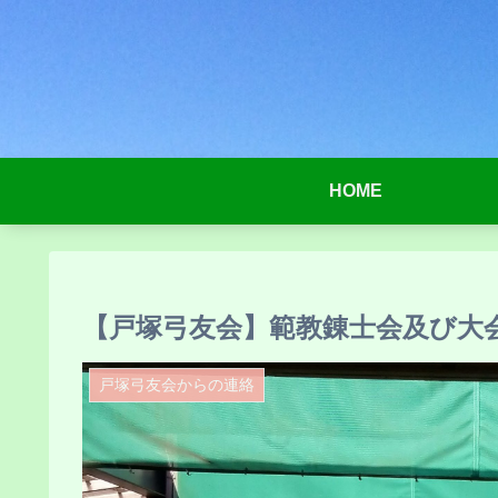
HOME
【戸塚弓友会】範教錬士会及び大
戸塚弓友会からの連絡