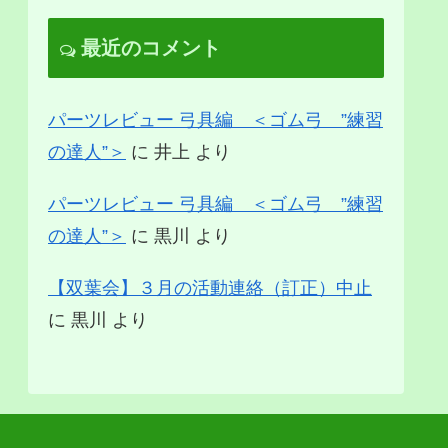
最近のコメント
パーツレビュー 弓具編 ＜ゴム弓 ”練習
の達人”＞
に
井上
より
パーツレビュー 弓具編 ＜ゴム弓 ”練習
の達人”＞
に
黒川
より
【双葉会】３月の活動連絡（訂正）中止
に
黒川
より