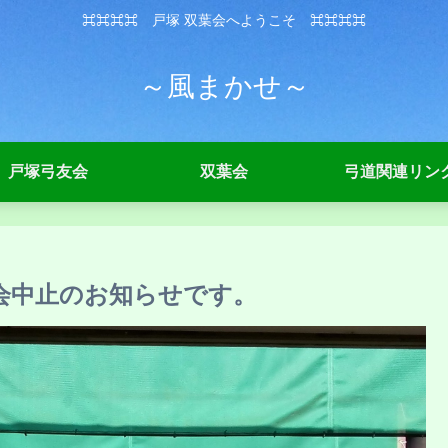
⌘⌘⌘⌘ 戸塚 双葉会へようこそ ⌘⌘⌘⌘
～風まかせ～
戸塚弓友会
双葉会
弓道関連リン
会中止のお知らせです。