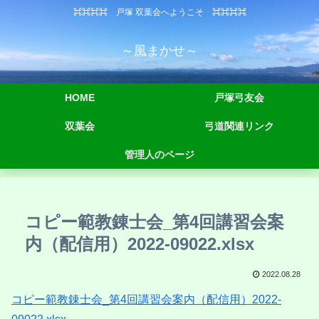
⌘⌘⌘⌘ 戸塚 双葉会へようこそ ⌘⌘⌘⌘
～風まかせ～
HOME
戸塚弓友会
双葉会
弓道関連リンク
管理人のページ
コピー範教錬士会_第4回講習会案
内（配信用）2022-09022.xlsx
2022.08.28
コピー範教錬士会_第4回講習会案内（配信用）2022-