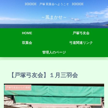
⌘⌘⌘⌘ 戸塚 双葉会へようこそ ⌘⌘⌘⌘
～風まかせ～
HOME
戸塚弓友会
双葉会
弓道関連リンク
管理人のページ
【戸塚弓友会】１月三羽会
戸塚弓友会からの連絡