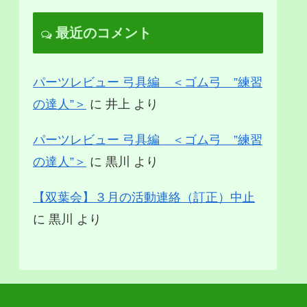
最近のコメント
パーツレビュー 弓具編 ＜ゴム弓 ”練習
の達人”＞
に
井上
より
パーツレビュー 弓具編 ＜ゴム弓 ”練習
の達人”＞
に
黒川
より
【双葉会】３月の活動連絡（訂正）中止
に
黒川
より