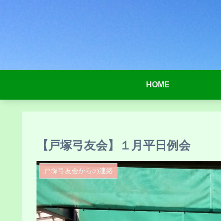
HOME
【戸塚弓友会】１月平日例会
戸塚弓友会からの連絡