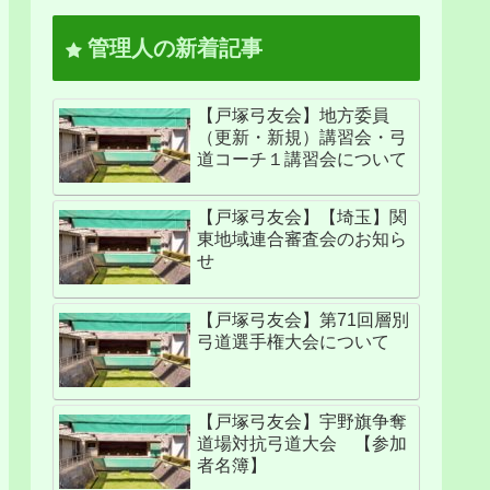
管理人の新着記事
【戸塚弓友会】地方委員
（更新・新規）講習会・弓
道コーチ１講習会について
【戸塚弓友会】【埼玉】関
東地域連合審査会のお知ら
せ
【戸塚弓友会】第71回層別
弓道選手権大会について
【戸塚弓友会】宇野旗争奪
道場対抗弓道大会 【参加
者名簿】