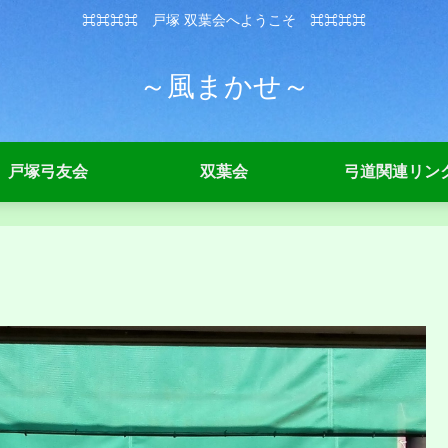
⌘⌘⌘⌘ 戸塚 双葉会へようこそ ⌘⌘⌘⌘
～風まかせ～
戸塚弓友会
双葉会
弓道関連リン