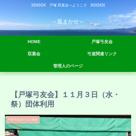
⌘⌘⌘⌘ 戸塚 双葉会へようこそ ⌘⌘⌘⌘
～風まかせ～
HOME
戸塚弓友会
双葉会
弓道関連リンク
管理人のページ
【戸塚弓友会】１１月３日（水・
祭）団体利用
戸塚弓友会からの連絡