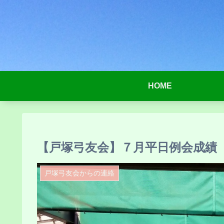
HOME
【戸塚弓友会】７月平日例会成績
戸塚弓友会からの連絡