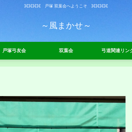
⌘⌘⌘⌘ 戸塚 双葉会へようこそ ⌘⌘⌘⌘
～風まかせ～
戸塚弓友会
双葉会
弓道関連リン