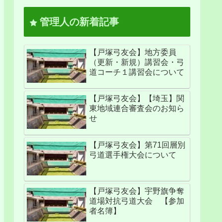
管理人の新着記事
【戸塚弓友会】地方委員
（更新・新規）講習会・弓
道コーチ１講習会について
【戸塚弓友会】【埼玉】関
東地域連合審査会のお知ら
せ
【戸塚弓友会】第71回層別
弓道選手権大会について
【戸塚弓友会】宇野旗争奪
道場対抗弓道大会 【参加
者名簿】