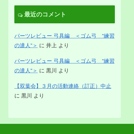
最近のコメント
パーツレビュー 弓具編 ＜ゴム弓 ”練習
の達人”＞
に
井上
より
パーツレビュー 弓具編 ＜ゴム弓 ”練習
の達人”＞
に
黒川
より
【双葉会】３月の活動連絡（訂正）中止
に
黒川
より