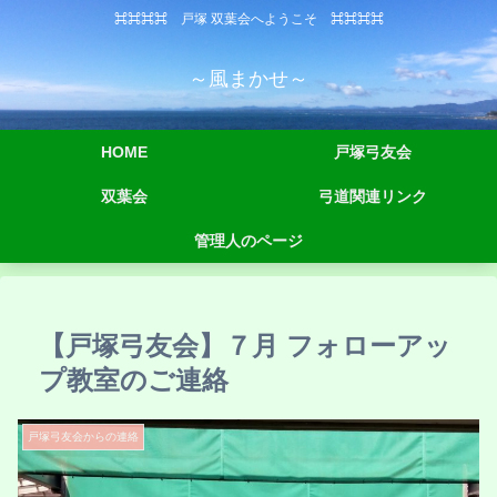
⌘⌘⌘⌘ 戸塚 双葉会へようこそ ⌘⌘⌘⌘
～風まかせ～
HOME
戸塚弓友会
双葉会
弓道関連リンク
管理人のページ
【戸塚弓友会】７月 フォローアッ
プ教室のご連絡
戸塚弓友会からの連絡