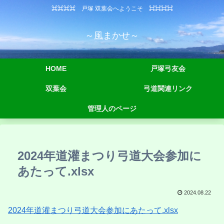
⌘⌘⌘⌘ 戸塚 双葉会へようこそ ⌘⌘⌘⌘
～風まかせ～
HOME
戸塚弓友会
双葉会
弓道関連リンク
管理人のページ
2024年道灌まつり弓道大会参加に
あたって.xlsx
2024.08.22
2024年道灌まつり弓道大会参加にあたって.xlsx