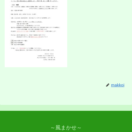
makkoi
～風まかせ～