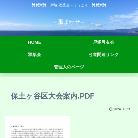
⌘⌘⌘⌘ 戸塚 双葉会へようこそ ⌘⌘⌘⌘
～風まかせ～
HOME
戸塚弓友会
双葉会
弓道関連リンク
管理人のページ
保土ヶ谷区大会案内.PDF
2024.08.23