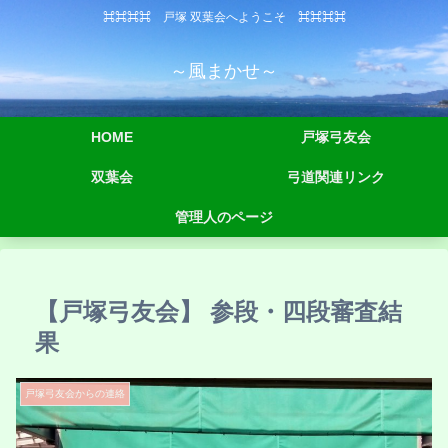
⌘⌘⌘⌘ 戸塚 双葉会へようこそ ⌘⌘⌘⌘
～風まかせ～
HOME
戸塚弓友会
双葉会
弓道関連リンク
管理人のページ
【戸塚弓友会】 参段・四段審査結
果
戸塚弓友会からの連絡