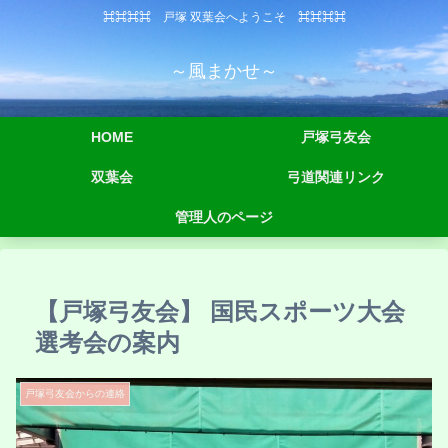
⌘⌘⌘⌘ 戸塚 双葉会へようこそ ⌘⌘⌘⌘
～風まかせ～
HOME
戸塚弓友会
双葉会
弓道関連リンク
管理人のページ
【戸塚弓友会】 国民スポーツ大会
選考会の案内
戸塚弓友会からの連絡