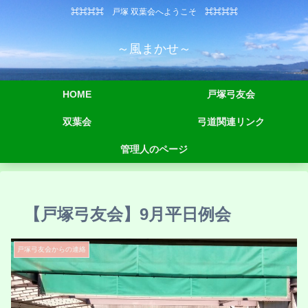
⌘⌘⌘⌘ 戸塚 双葉会へようこそ ⌘⌘⌘⌘
～風まかせ～
HOME
戸塚弓友会
双葉会
弓道関連リンク
管理人のページ
【戸塚弓友会】9月平日例会
戸塚弓友会からの連絡