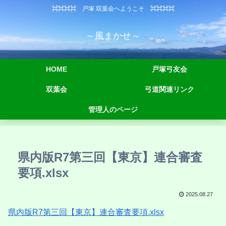
⌘⌘⌘⌘ 戸塚 双葉会へようこそ ⌘⌘⌘⌘
～風まかせ～
HOME
戸塚弓友会
双葉会
弓道関連リンク
管理人のページ
県内版R7第三回【東京】連合審査
要項.xlsx
2025.08.27
県内版R7第三回【東京】連合審査要項.xlsx