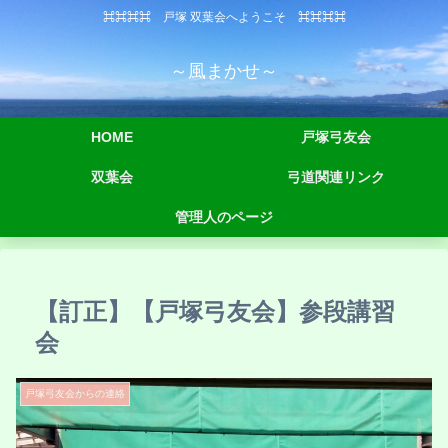
⌘⌘⌘⌘ 戸塚 双葉会へようこそ ⌘⌘⌘⌘
～風まかせ～
HOME
戸塚弓友会
双葉会
弓道関連リンク
管理人のページ
【訂正】【戸塚弓友会】参段講習
会
戸塚弓友会からの連絡