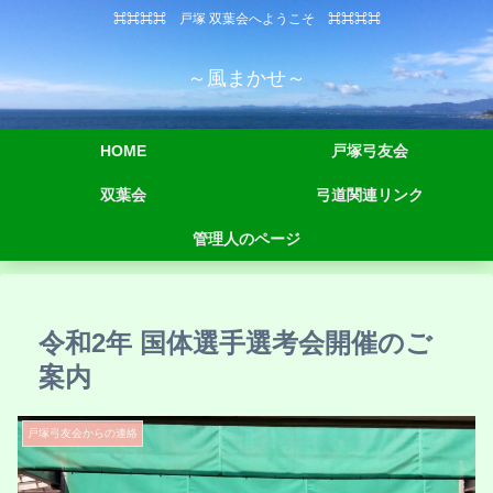
⌘⌘⌘⌘ 戸塚 双葉会へようこそ ⌘⌘⌘⌘
～風まかせ～
HOME
戸塚弓友会
双葉会
弓道関連リンク
管理人のページ
令和2年 国体選手選考会開催のご
案内
戸塚弓友会からの連絡