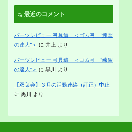
最近のコメント
パーツレビュー 弓具編 ＜ゴム弓 ”練習
の達人”＞
に
井上
より
パーツレビュー 弓具編 ＜ゴム弓 ”練習
の達人”＞
に
黒川
より
【双葉会】３月の活動連絡（訂正）中止
に
黒川
より