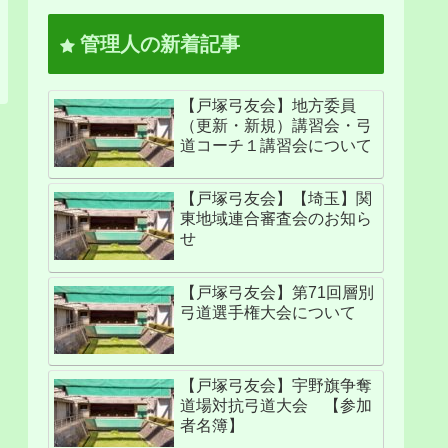
管理人の新着記事
【戸塚弓友会】地方委員
（更新・新規）講習会・弓
道コーチ１講習会について
【戸塚弓友会】【埼玉】関
東地域連合審査会のお知ら
せ
【戸塚弓友会】第71回層別
弓道選手権大会について
【戸塚弓友会】宇野旗争奪
道場対抗弓道大会 【参加
者名簿】