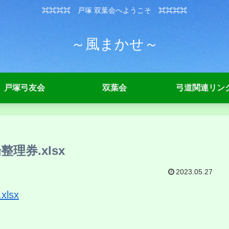
⌘⌘⌘⌘ 戸塚 双葉会へようこそ ⌘⌘⌘⌘
～風まかせ～
戸塚弓友会
双葉会
弓道関連リン
理券.xlsx
2023.05.27
lsx