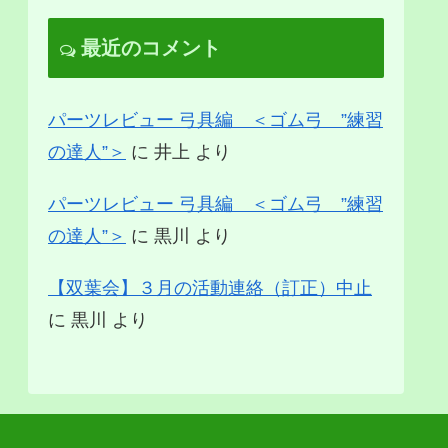
最近のコメント
パーツレビュー 弓具編 ＜ゴム弓 ”練習
の達人”＞
に
井上
より
パーツレビュー 弓具編 ＜ゴム弓 ”練習
の達人”＞
に
黒川
より
【双葉会】３月の活動連絡（訂正）中止
に
黒川
より