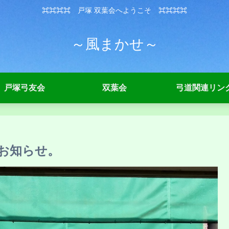
⌘⌘⌘⌘ 戸塚 双葉会へようこそ ⌘⌘⌘⌘
～風まかせ～
戸塚弓友会
双葉会
弓道関連リン
のお知らせ。