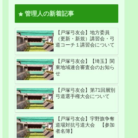
管理人の新着記事
【戸塚弓友会】地方委員
（更新・新規）講習会・弓
道コーチ１講習会について
【戸塚弓友会】【埼玉】関
東地域連合審査会のお知ら
せ
【戸塚弓友会】第71回層別
弓道選手権大会について
【戸塚弓友会】宇野旗争奪
道場対抗弓道大会 【参加
者名簿】