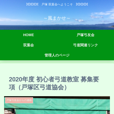
⌘⌘⌘⌘ 戸塚 双葉会へようこそ ⌘⌘⌘⌘
～風まかせ～
HOME
戸塚弓友会
双葉会
弓道関連リンク
管理人のページ
2020年度 初心者弓道教室 募集要
項（戸塚区弓道協会）
戸塚弓友会からの連絡