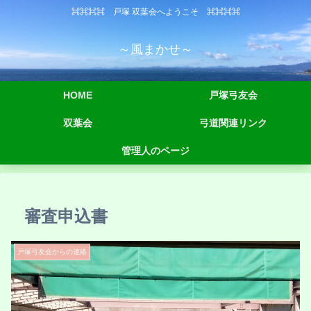
⌘⌘⌘⌘ 戸塚 双葉会へようこそ ⌘⌘⌘⌘
～風まかせ～
HOME
戸塚弓友会
双葉会
弓道関連リンク
管理人のページ
審査申込書
戸塚弓友会からの連絡